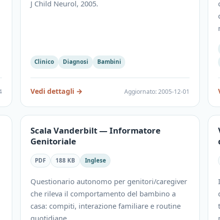
J Child Neurol, 2005.
Clinico
Diagnosi
Bambini
Vedi dettagli
→
4
Aggiornato
:
2005-12-01
Scala Vanderbilt — Informatore
Genitoriale
PDF
188 KB
Inglese
Questionario autonomo per genitori/caregiver
che rileva il comportamento del bambino a
casa: compiti, interazione familiare e routine
quotidiane.