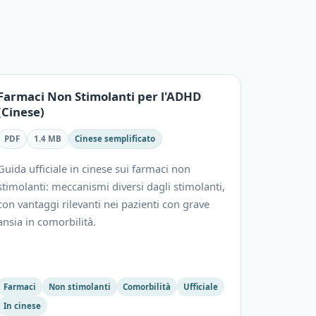
Farmaci Non Stimolanti per l'ADHD
(Cinese)
PDF
1.4 MB
Cinese semplificato
Guida ufficiale in cinese sui farmaci non
stimolanti: meccanismi diversi dagli stimolanti,
con vantaggi rilevanti nei pazienti con grave
ansia in comorbilità.
Farmaci
Non stimolanti
Comorbilità
Ufficiale
In cinese