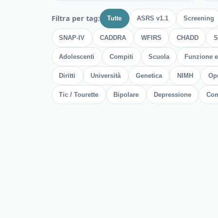
Filtra per tag
:
Tutte
ASRS v1.1
Screening
SNAP-IV
CADDRA
WFIRS
CHADD
S
Adolescenti
Compiti
Scuola
Funzione e
Diritti
Università
Genetica
NIMH
Op
Tic / Tourette
Bipolare
Depressione
Com