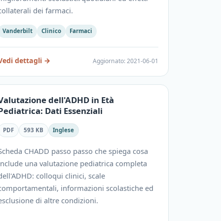
collaterali dei farmaci.
Vanderbilt
Clinico
Farmaci
Vedi dettagli
→
Aggiornato
:
2021-06-01
Valutazione dell'ADHD in Età
Pediatrica: Dati Essenziali
PDF
593 KB
Inglese
Scheda CHADD passo passo che spiega cosa
include una valutazione pediatrica completa
dell'ADHD: colloqui clinici, scale
comportamentali, informazioni scolastiche ed
esclusione di altre condizioni.