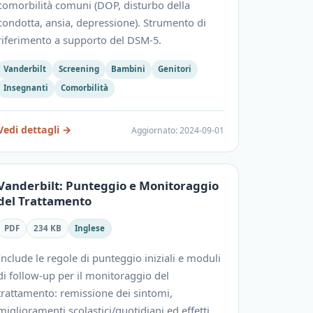
comorbilità comuni (DOP, disturbo della
condotta, ansia, depressione). Strumento di
riferimento a supporto del DSM-5.
Vanderbilt
Screening
Bambini
Genitori
Insegnanti
Comorbilità
Vedi dettagli
→
Aggiornato
:
2024-09-01
Vanderbilt: Punteggio e Monitoraggio
del Trattamento
PDF
234 KB
Inglese
Include le regole di punteggio iniziali e moduli
di follow-up per il monitoraggio del
trattamento: remissione dei sintomi,
miglioramenti scolastici/quotidiani ed effetti