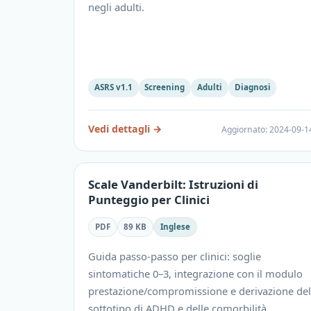
negli adulti.
ASRS v1.1
Screening
Adulti
Diagnosi
Vedi dettagli
→
Aggiornato
:
2024-09-1
Scale Vanderbilt: Istruzioni di
Punteggio per Clinici
PDF
89 KB
Inglese
Guida passo-passo per clinici: soglie
sintomatiche 0–3, integrazione con il modulo
prestazione/compromissione e derivazione del
sottotipo di ADHD e delle comorbilità.