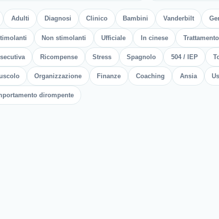
Adulti
Diagnosi
Clinico
Bambini
Vanderbilt
Gen
timolanti
Non stimolanti
Ufficiale
In cinese
Trattamento
secutiva
Ricompense
Stress
Spagnolo
504 / IEP
To
uscolo
Organizzazione
Finanze
Coaching
Ansia
Us
portamento dirompente