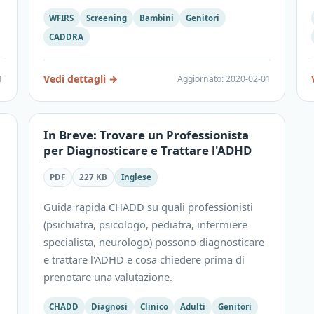
WFIRS
Screening
Bambini
Genitori
CADDRA
Vedi dettagli
→
1
Aggiornato
:
2020-02-01
In Breve: Trovare un Professionista
per Diagnosticare e Trattare l'ADHD
PDF
227 KB
Inglese
Guida rapida CHADD su quali professionisti
(psichiatra, psicologo, pediatra, infermiere
specialista, neurologo) possono diagnosticare
e trattare l'ADHD e cosa chiedere prima di
prenotare una valutazione.
CHADD
Diagnosi
Clinico
Adulti
Genitori