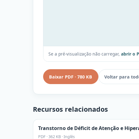
Se a pré-visualização não carregar,
abrir o 
Baixar PDF
·
780 KB
Voltar para tod
Recursos relacionados
Transtorno de Déficit de Atenção e Hipe
PDF
·
362 KB
·
Inglês